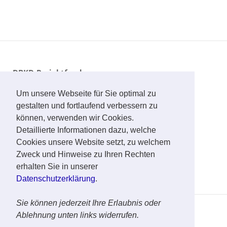
DBKD-Projektfonds
IBAN: DE93 2505 0180 0000 1673 04
Um unsere Webseite für Sie optimal zu
BIC: PKHDE2HXXX
gestalten und fortlaufend verbessern zu
können, verwenden wir Cookies.
Girgensohn-Aderkas-Fonds
(Lettlandhilfe)
Detaillierte Informationen dazu, welche
IBAN: DE75 7016 6486 0000 1297 71
Cookies unsere Website setzt, zu welchem
BIC: GENODEF1QHC
Zweck und Hinweise zu Ihren Rechten
erhalten Sie in unserer
Datenschutzerklärung
.
Sie können jederzeit Ihre Erlaubnis oder
Copyright © Deutsch-Baltischer Kirchlicher Dienst e.V.
Ablehnung unten links widerrufen.
(Hilfskomitee) 2022
Theme by
Puro