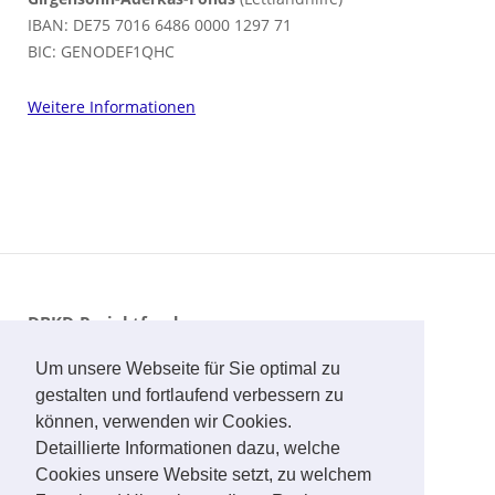
IBAN: DE75 7016 6486 0000 1297 71
BIC: GENODEF1QHC
Weitere Informationen
DBKD-Projektfonds
IBAN: DE93 2505 0180 0000 1673 04
Um unsere Webseite für Sie optimal zu
BIC: PKHDE2HXXX
gestalten und fortlaufend verbessern zu
können, verwenden wir Cookies.
Girgensohn-Aderkas-Fonds
(Lettlandhilfe)
Detaillierte Informationen dazu, welche
IBAN: DE75 7016 6486 0000 1297 71
Cookies unsere Website setzt, zu welchem
BIC: GENODEF1QHC