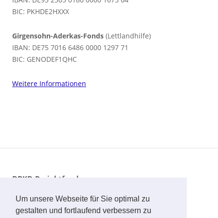
BIC: PKHDE2HXXX
Girgensohn-Aderkas-Fonds
(Lettlandhilfe)
IBAN: DE75 7016 6486 0000 1297 71
BIC: GENODEF1QHC
Weitere Informationen
DBKD-Projektfonds
IBAN: DE93 2505 0180 0000 1673 04
Um unsere Webseite für Sie optimal zu
BIC: PKHDE2HXXX
gestalten und fortlaufend verbessern zu