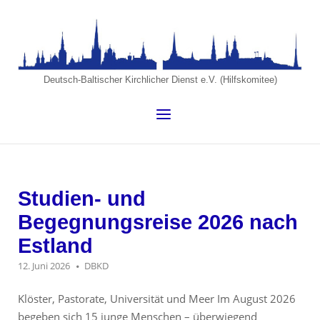
Skip
to
Home
content
Deutsch-Baltischer Kirchlicher Dienst e.V. (Hilfskomitee)
Menu
Aktuelles
Studien- und
Begegnungsreise 2026 nach
Estland
12. Juni 2026
DBKD
Klöster, Pastorate, Universität und Meer Im August 2026
begeben sich 15 junge Menschen – überwiegend